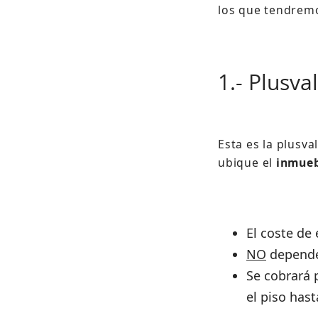
los que tendremo
1.- Plusva
Esta es la plusv
ubique el
inmue
El coste de 
NO
depend
Se cobrará 
el piso has