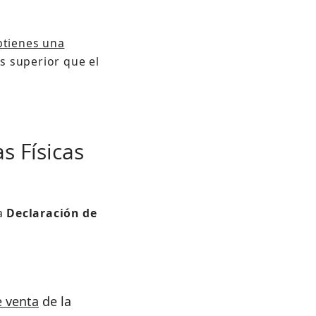
btienes una
es superior que el
s Físicas
ra
Declaración de
e venta
de la