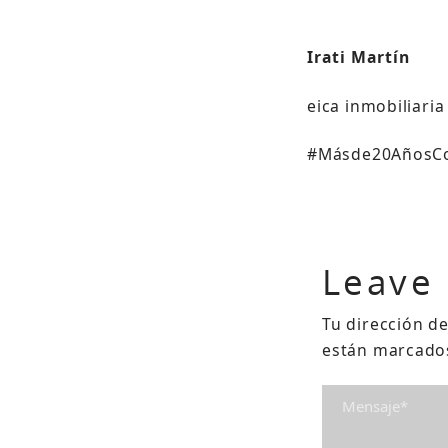
Irati Martín
eica inmobiliari
#Másde20AñosCo
Leave
Tu dirección de
están marcado