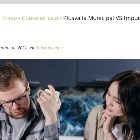
Inicio
-
Consejos eica
-
Plusvalía Municipal VS Impue
iembre de 2021
en
Consejos eica