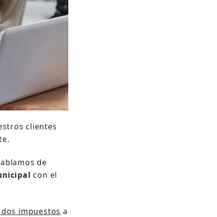
stros clientes
te.
hablamos de
unicipal
con el
s dos impuestos
a