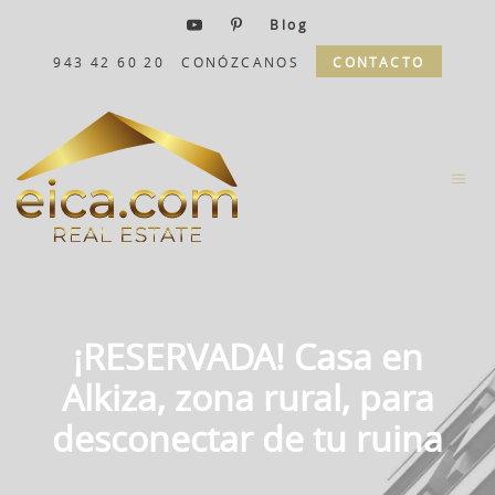
Blog
943 42 60 20
CONÓZCANOS
CONTACTO
¡RESERVADA! Casa en
Alkiza, zona rural, para
desconectar de tu ruina