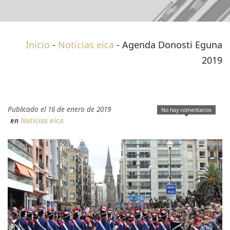
Inicio
-
Noticias eica
-
Agenda Donosti Eguna
2019
Publicado el 16 de enero de 2019
No hay comentarios
en
Noticias eica